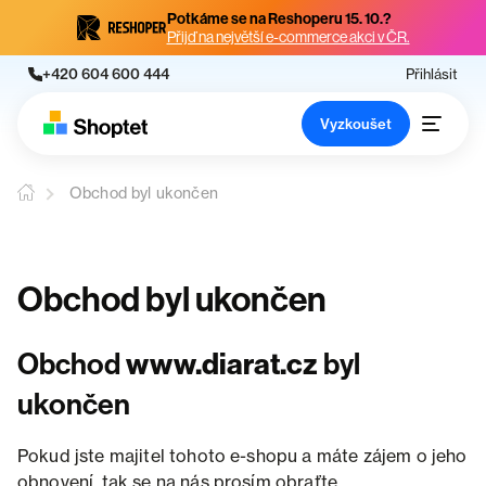
Potkáme se na Reshoperu 15. 10.?
Přijď na největší e-commerce akci v ČR.
+420 604 600 444
Přihlásit
Vyzkoušet
Obchod byl ukončen
Obchod byl ukončen
Obchod
www.diarat.cz
byl
ukončen
Pokud jste majitel tohoto e-shopu a máte zájem o jeho
obnovení, tak se na nás prosím obraťte.