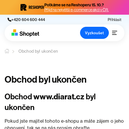
Potkáme se na Reshoperu 15. 10.?
Přijď na největší e-commerce akci v ČR.
+420 604 600 444
Přihlásit
Vyzkoušet
Obchod byl ukončen
Obchod byl ukončen
Obchod
www.diarat.cz
byl
ukončen
Pokud jste majitel tohoto e-shopu a máte zájem o jeho
obnovení, tak se na nás prosím obraťte.