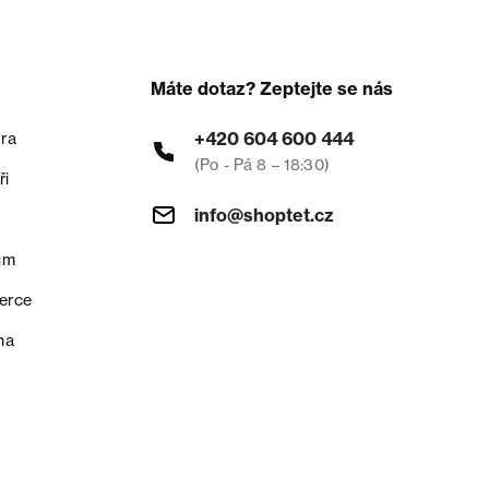
Máte dotaz? Zeptejte se nás
+420 604 600 444
ra
(Po - Pá 8 – 18:30)
ři
info@shoptet.cz
um
erce
na