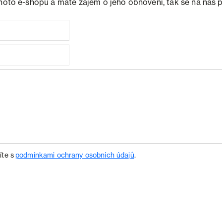
ohoto e-shopu a máte zájem o jeho obnovení, tak se na nás 
íte s
podmínkami ochrany osobních údajů
.