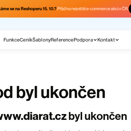
áme se na Reshoperu 15. 10.?
Přijď na největší e-commerce akci v ČR.
Funkce
Ceník
Šablony
Reference
Podpora
Kontakt
d byl ukončen
ww.diarat.cz
byl ukončen