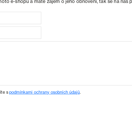
ohoto e-shopu a máte zájem o jeho obnovení, tak se na nás 
íte s
podmínkami ochrany osobních údajů
.