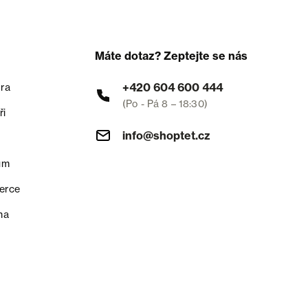
Máte dotaz? Zeptejte se nás
+420 604 600 444
ra
(Po - Pá 8 – 18:30)
ři
info@shoptet.cz
um
erce
na