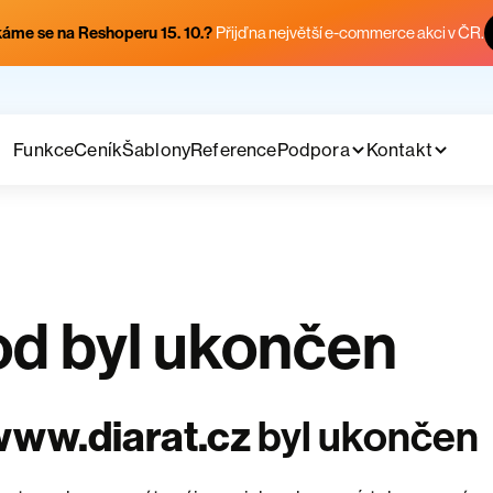
áme se na Reshoperu 15. 10.?
Přijď na největší e-commerce akci v ČR.
Funkce
Ceník
Šablony
Reference
Podpora
Kontakt
d byl ukončen
ww.diarat.cz
byl ukončen